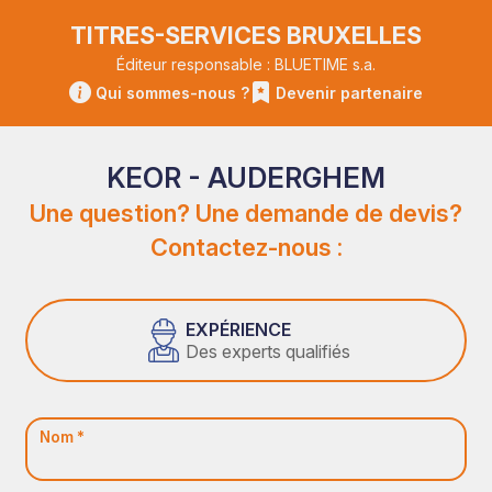
TITRES-SERVICES BRUXELLES
Éditeur responsable : BLUETIME s.a.
Qui sommes-nous ?
Devenir partenaire
KEOR - AUDERGHEM
Une question? Une demande de devis?
Contactez-nous :
EXPÉRIENCE
Des experts qualifiés
Nom *